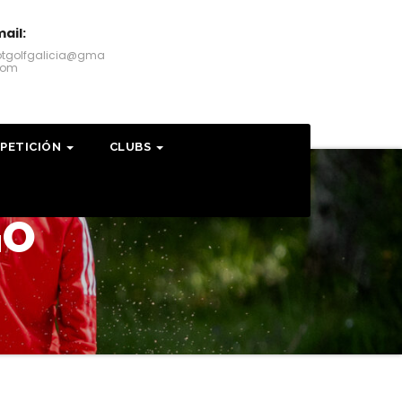
ail:
otgolfgalicia@gma
.com
PETICIÓN
CLUBS
GO