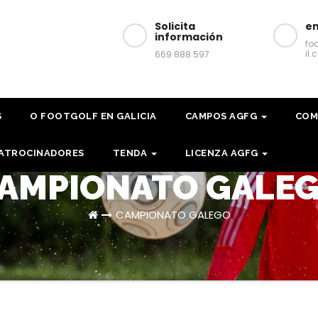
Solicita
em
información
fo
il
669 888 597
S
O FOOTGOLF EN GALICIA
CAMPOS AGFG
COM
ATROCINADORES
TENDA
LICENZA AGFG
AMPIONATO GALE
CAMPIONATO GALEGO