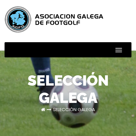
Skip
to
content
Toggle
Naviga
SELECCIÓN
GALEGA
SELECCIÓN GALEGA