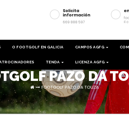
Solicita
em
información
fo
il
669 888 597
S
O FOOTGOLF EN GALICIA
CAMPOS AGFG
COM
ATROCINADORES
TENDA
LICENZA AGFG
TGOLF PAZO DA T
FOOTGOLF PAZO DA TOUZA