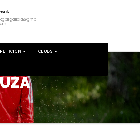
ail:
otgolfgalicia@gma
.com
PETICIÓN
CLUBS
OUZA