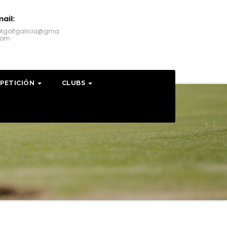
ail:
otgolfgalicia@gma
.com
PETICIÓN
CLUBS