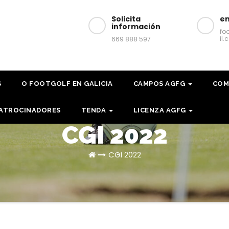
Solicita
em
información
fo
il
669 888 597
S
O FOOTGOLF EN GALICIA
CAMPOS AGFG
COM
ATROCINADORES
TENDA
LICENZA AGFG
CGI 2022
CGI 2022