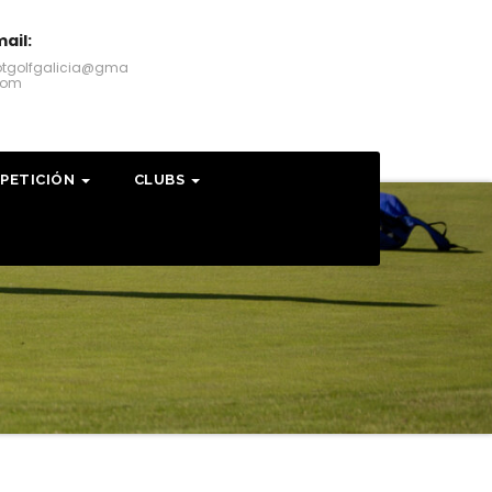
ail:
otgolfgalicia@gma
.com
PETICIÓN
CLUBS