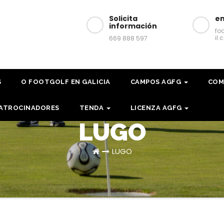
Solicita
em
información
fo
il
669 888 597
S
O FOOTGOLF EN GALICIA
CAMPOS AGFG
COM
ATROCINADORES
TENDA
LICENZA AGFG
LUGO
LUGO