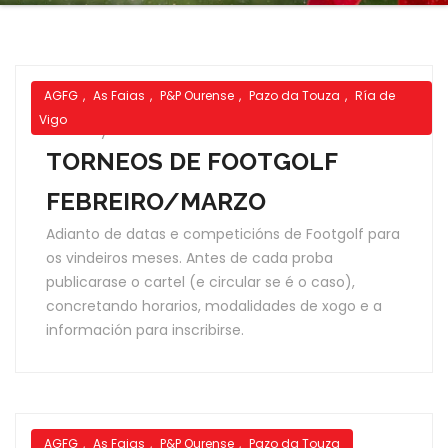
AGFG
,
As Faias
,
P&P Ourense
,
Pazo da Touza
,
Ría de
Vigo
5 Feb
by Administrador
TORNEOS DE FOOTGOLF
FEBREIRO/MARZO
Adianto de datas e competicións de Footgolf para
os vindeiros meses. Antes de cada proba
publicarase o cartel (e circular se é o caso),
concretando horarios, modalidades de xogo e a
información para inscribirse.
AGFG
,
As Faias
,
P&P Ourense
,
Pazo da Touza