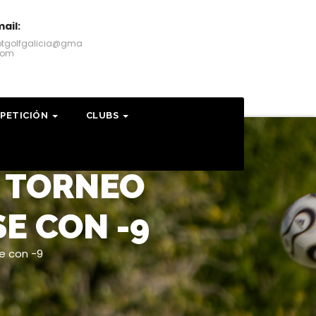
ail:
otgolfgalicia@gma
.com
PETICIÓN
CLUBS
O TORNEO
E CON -9
e con -9