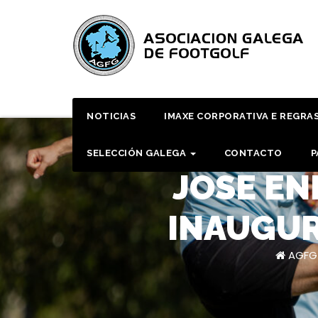
Skip
to
content
NOTICIAS
IMAXE CORPORATIVA E REGRA
SELECCIÓN GALEGA
CONTACTO
P
JOSE EN
INAUGUR
AGFG