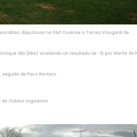
vorables, disputouse no P&P Ourense o Torneo Inaugural de
Enrique Vila (Kike) acadando un resultado de -9, por diante de 
o, seguido de Paco Rentero.
s de tódolos xogadores.