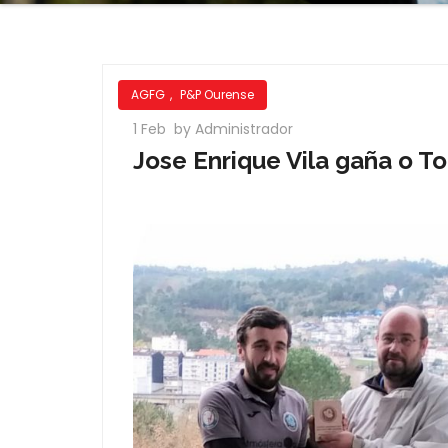
AGFG
,
P&P Ourense
1 Feb
by Administrador
Jose Enrique Vila gaña o T