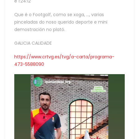
e 1:24:12
Que é o Footgolf, como se xoga, …, varias
pinceladas do noso querido deporte e mini
demostración no plató.
GALICIA CALIDADE
https://www.crtvg.es/tvg/a-carta/programa-
473-5588090